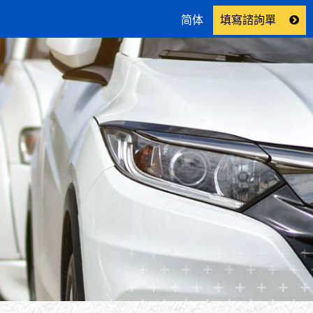
简体
填寫諮詢單