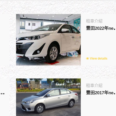
租車介紹
田2022
View details
租車介紹
豐
020年new Vlos
田2017