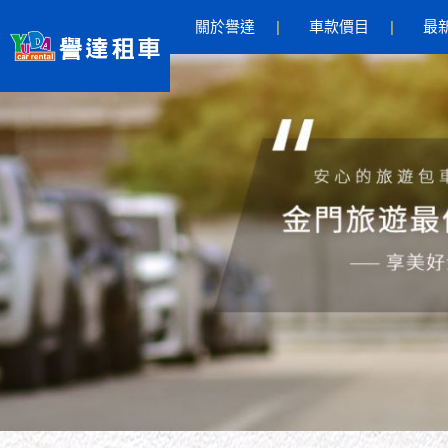
關於譽達
車款價目
最