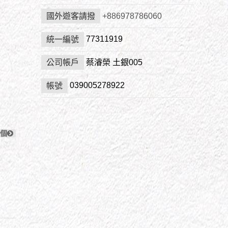
國外遊客請撥
+886978786060
77311919
統一編號
蔡濬榮 土銀005
公司帳戶
039005278922
帳號
個