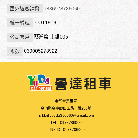
國外遊客請撥
+886978786060
77311919
統一編號
蔡濬榮 土銀005
公司帳戶
039005278922
帳號
金門譽達租車
金門縣金寧鄉伯玉路一段238號
E-Mail :
yuda316060@gmail.com
TEL :
0978786060
LINE ID :
0978786060