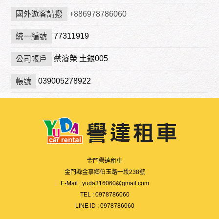
國外遊客請撥
+886978786060
77311919
統一編號
蔡濬榮 土銀005
公司帳戶
039005278922
帳號
金門譽達租車
金門縣金寧鄉伯玉路一段238號
E-Mail :
yuda316060@gmail.com
TEL :
0978786060
LINE ID :
0978786060