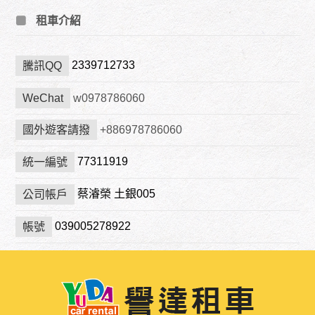
租車介紹
2339712733
騰訊QQ
WeChat
w0978786060
國外遊客請撥
+886978786060
77311919
統一編號
蔡濬榮 土銀005
公司帳戶
039005278922
帳號