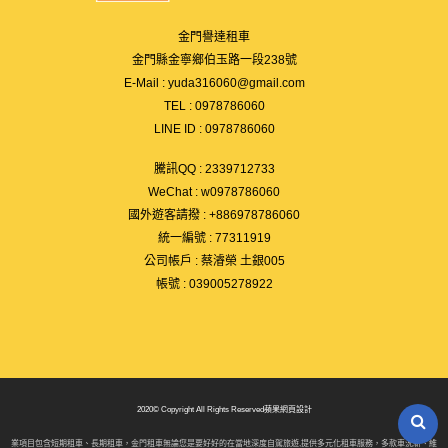
金門譽達租車
金門縣金寧鄉伯玉路一段238號
E-Mail :
yuda316060@gmail.com
TEL :
0978786060
LINE ID :
0978786060
騰訊QQ : 2339712733
WeChat :
w0978786060
國外遊客請撥 :
+886978786060
統一編號 : 77311919
公司帳戶 : 蔡濬榮 土銀005
帳號 : 039005278922
2020© Copyright All Rights Reserved
蘋果網頁設計
項目包含短期租車、長期租車，金門租車無論您是要好好的在當地深度自駕旅遊,提供多元化租車服務，多款車況新、維護良好的