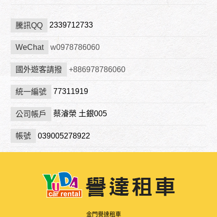
2339712733
騰訊QQ
WeChat
w0978786060
國外遊客請撥
+886978786060
77311919
統一編號
蔡濬榮 土銀005
公司帳戶
039005278922
帳號
金門譽達租車