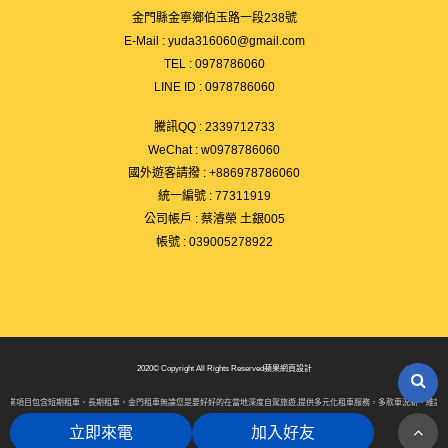
金門縣金寧鄉伯玉路一段238號
E-Mail :
yuda316060@gmail.com
TEL :
0978786060
LINE ID :
0978786060
騰訊QQ : 2339712733
WeChat :
w0978786060
國外遊客請撥 :
+886978786060
統一編號 : 77311919
公司帳戶 : 蔡濬榮 土銀005
帳號 : 039005278922
2020© Copyright All Rights Reserved
蘋果網頁設計
目包含短期租車、長期租車，金門租車無論您是要好好的在當地深度自駕旅遊,提供多元化租車服務，多款車況新、維護良好的車輛
立即來電
加入好友