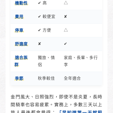
✔ 高
△
機動性
✔ 較便宜
✘
費用
✔ 方便
△
停車
✘
✔
舒適度
適合族
獨旅、情
家庭、長輩、多行
侶
李
群
秋季較佳
全年適合
季節
金門風大、日照強烈，即使不是炎夏，長時
間騎車也容易疲累。實務上，多數三天以上
旅人最後都會覺得：
「早知道第一天就租